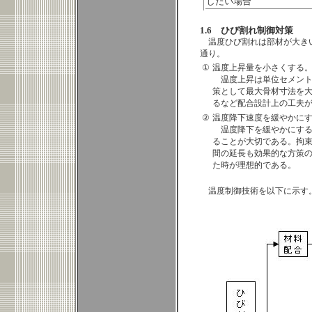
したい場合
1.6 ひび割れ制御対策
温度ひび割れは部材が大き
通り。
①
温度上昇量を小さくする
温度上昇は単位セメン
策として最大骨材寸法を
るなど配合設計上の工夫
②
温度降下速度を緩やかに
温度降下を緩やかにす
ることが大切である。拘
間の延長も効果的な方策
た時が理想的である。
温度制御技術を以下に示す