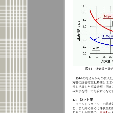
図4-1
外気温と凝結
図4-1
の打込みからの貫入抵抗
方書の許容打重ね時間とほぼ
況を把握した打設計画（例え
み変形を待って打設するなど
4.3 防止対策
コールドジョイントの防止
と、また締め固めは棒状振動
図ることが重要で、
再振動
も