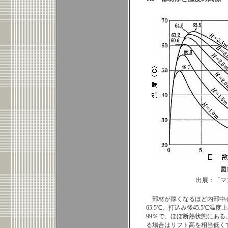
図1
出展：「マ
部材が厚くなるほど内部中心
65.5℃、打込み後45.5℃
99％で、ほぼ断熱状態にある。
る場合はリフト高を相当低くす