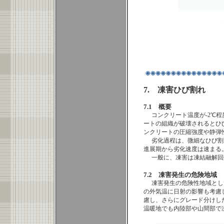
7. 凍害ひび割れ
7.1 概要
コンクリート温度が-2℃
ートの組織が破壊されるとひ
ンクリートの圧縮強度や静弾
劣化過程は、微細なひび割
進展期から劣化速度は速まる
一般に、凍害は凍結融解回
7.2 凍害発生の危険地域
凍害発生の危険性地域とし
の外気温に日射の影響も考慮
慮し、さらにグレード分けし
温暖地でも内陸部や山間部で