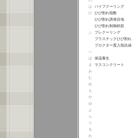
の
は
パイプクーリング
ひ
ひび割れ指数
ひび割れ誘発目地
ひび割れ制御鉄筋
ふ
プレクーリング
プラスチックひび割れ
プロクター貫入抵抗値
へ
ほ
保温養生
ま
マスコンクリート
み
む
め
も
や
ゆ
よ
ら
り
る
れ