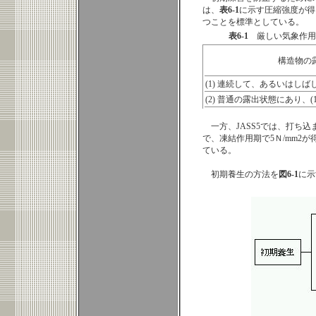
は、
表6-1
に示す圧縮強度が得
つことを標準としている。
表6-1
厳しい気象作用を
構造物の
(1) 連続して、あるいはし
(2) 普通の露出状態にあり、
一方、JASS5では、打ち込
で、凍結作用期で5Ｎ/mm2
ている。
初期養生の方法を
図6-1
に示