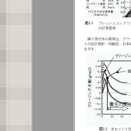
図2-1
フレッシュコンクリ
の計算図表
練り混ぜ水の蒸発は、ブリ
トの設計指針・同解説」日本
を示す。
図2-2
水セメント比