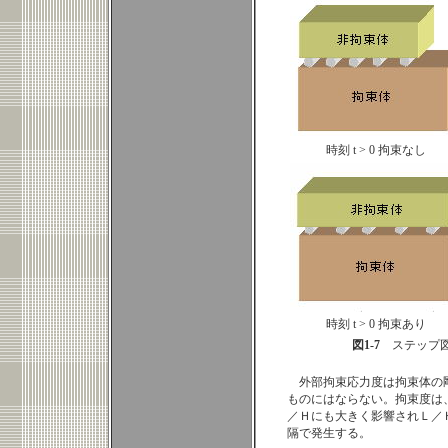
時刻 t > 0 拘束なし
時刻 t > 0 拘束あり
図1-7
ステップ
外部拘束応力度は拘束体の
ものにはならない。拘束度は
／Ｈにも大きく影響されＬ／
隔で発生する。