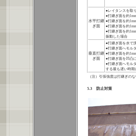
●
レイタンスを取
●
打継ぎ面を約1m
水平打継
●
打継ぎ面を約1m
ぎ面
●
打継ぎ面を約1m
●
打継ぎ面を約1m
振動した場合
●打継ぎ面を水で
●
打継ぎ面へモル
垂直打継
●
打継ぎ面を約1m
ぎ面
●
打継ぎ面を凹凸
●
打継ぎ面へモル
する最も遅い時期
（注）引張強度は打継ぎの
5.3 防止対策