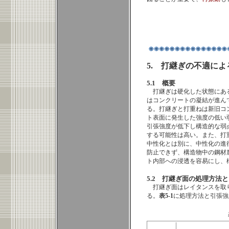
5. 打継ぎの不適に
5.1 概要
打継ぎは硬化した状態にあ
はコンクリートの凝結が進ん
る。打継ぎと打重ねは新旧コ
ト表面に発生した強度の低い
引張強度が低下し構造的な弱
する可能性は高い。
また、打
中性化とは別に、中性化の進
防止できず、構造物中の鋼材
ト内部への浸透を容易にし、
5.2 打継ぎ面の処理方法
打継ぎ面はレイタンスを取
る。
表5-1
に処理方法と引張強