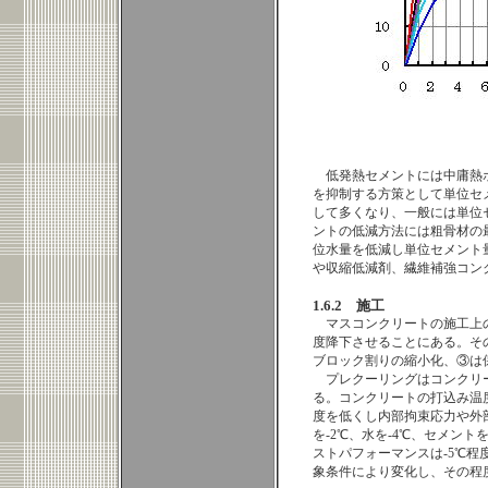
低発熱セメントには中庸熱
を抑制する方策として単位セ
して多くなり、一般には単位セ
ントの低減方法には粗骨材の
位水量を低減し単位セメント
や収縮低減剤、繊維補強コン
1.6.2 施工
マスコンクリートの施工上
度降下させることにある。そ
ブロック割りの縮小化、③は
プレクーリングはコンクリ
る。コンクリートの打込み温
度を低くし内部拘束応力や外
を-2℃、水を-4℃、セメン
ストパフォーマンスは-5℃
象条件により変化し、その程