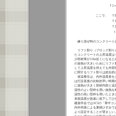
Ｔ2＝
ここで、
Ｔ
Ｔ
Ｔ
練り混ぜ時のコンクリート
リフト割り（ブロック割り
たコンクリートの上昇温度は
少部材厚が3.0m近くになる
の放熱が大きいためにリフト
して上昇温度を抑えても外部
に関するリフト割りは総合的
保温養生は、内外温度差を
は打設直後の比較的早い時期
に放熱が大きく部材内部と温
温性のよい型枠を用い放熱を
温性の高い型枠を用いたとき
表面温度が急速に低下してひ
建築学会ではACIの「寒中コ
内外拘束による累積ひずみで
より設定することが望ましい