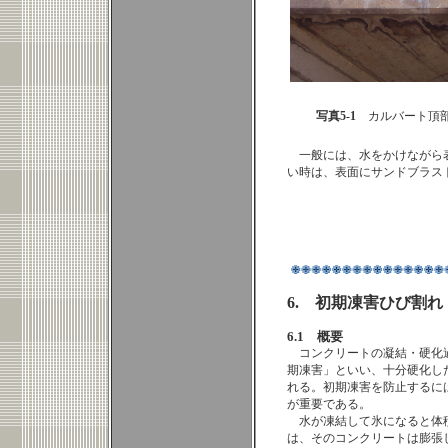
写真5-1
カルバート頂部
一般には、
水をかけながら
い時は、表面にサンドブラス
6. 初期凍害ひび割れ
6.1 概要
コンクリートの凝結・硬化
期凍害」といい、十分硬化し
れる。初期凍害を防止するに
が重要である。
水が凍結して氷になると体
は、そのコンクリートは膨張