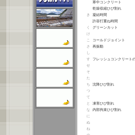
寒中コンクリート
乾燥収縮ひび割れ
き
凝結時間
許容打重ね時間
く
グリーンカット
け
こ
コールドジョイント
さ
再振動
し
す
フレッシュコンクリート
せ
そ
た
ち
沈降ひび割れ
つ
て
と
凍害ひび割れ
な
内部拘束ひび割れ
に
ぬ
ね