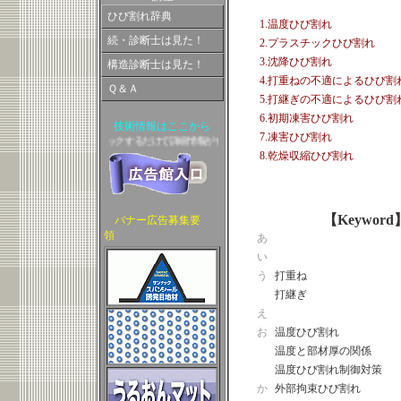
ひび割れ辞典
1.温度ひび割れ
続・診断士は見た！
2.プラスチックひび割れ
3.沈降ひび割れ
構造診断士は見た！
4.打重ねの不適によるひび
Ｑ＆Ａ
5.打継ぎの不適によるひび割
6.初期凍害ひび割れ
技術情報はここから
7.凍害ひび割れ
/サービス名をクリックするだけで詳細情報がすぐに見られます。
8.乾燥収縮ひび割れ
【Keyword
バナー広告募集要
領
あ
い
う
打重ね
打継ぎ
え
お
温度ひび割れ
温度と部材厚の関係
温度ひび割れ制御対策
か
外部拘束ひび割れ