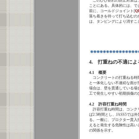
このひび割れの防止対策は
ことにある。具体的には、で
前に、コールドジョイント[
Q
落ち着きを待って打ち込むの
は、タンピングにより消すこ
4. 打重ねの不適に
4.1 概要
コンクリートの打重ねる時
と一体化しない不連続な面が
場合は、壁を貫通している場
工で発生しやすい初期損傷の
4.2 許容打重ね時間
許容打重ね時間は、コンクリ
ば2.5時間とし、JASS5では
る。一般に、プロクター貫入抵抗
えると発生する危険性は高い
の関係を示す。