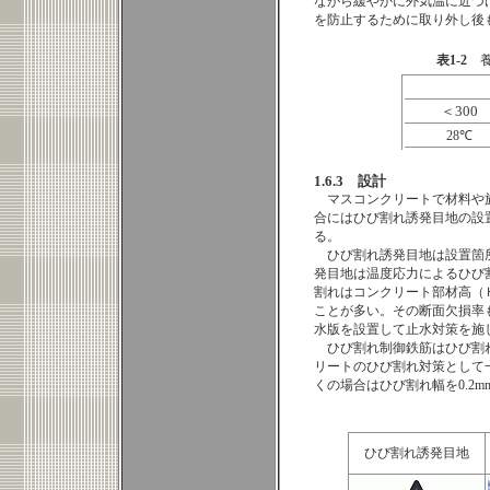
ながら緩やかに外気温に近づ
を防止するために取り外し後
表1-2
養
＜300
28℃
1.6.3 設計
マスコンクリートで材料や
合にはひび割れ誘発目地の設
る。
ひび割れ誘発目地は設置箇
発目地は温度応力によるひび
割れはコンクリート部材高（
ことが多い。その断面欠損率も
水版を設置して止水対策を施
ひび割れ制御鉄筋はひび割
リートのひび割れ対策として
くの場合はひび割れ幅を0.2
ひび割れ誘発目地