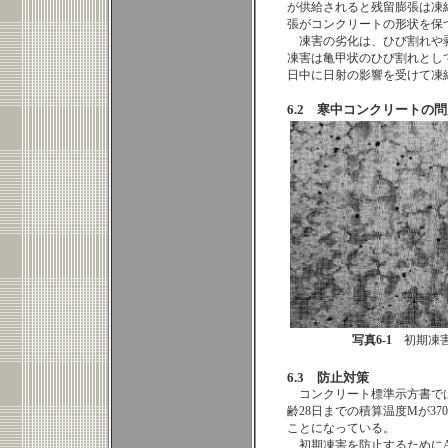
が供給されると残留膨張は凍
張がコンクリートの形状を保
凍害の劣化は、ひび割れや
凍害は亀甲状のひび割れとし
日中に日射の影響を受けて凍
6.2 寒中コンクリートの
写真6-1
初期凍害
6.3 防止対策
コンクリート標準示方書では
齢28日までの積算温度Mが37
ことになっている。
初期凍害を防止するために