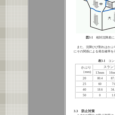
図3-1
相対沈降差に
また、沈降ひび割れはかぶ
にその関係による発生確率を
表3-1
コンク
スランプ
かぶり
（mm)
13mm
16
20
80.4
87.
25
60
71
40
18.6
34.
50
0
1.
3.3 防止対策