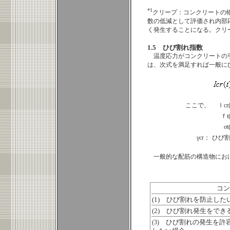
*1
クリープ：コンクリートの
数の低減として評価され内部
く発生することになる。クリ
1.5 ひび割れ指数
温度応力がコンクリートの
は、次式を満足すれば一般に
ここで、
Ｉcr
ｆt
σt
γcr：
ひび割
一般的な配筋の構造物におけ
コン
(1) ひび割れを防止した
(2) ひび割れ発生をで
(3)
ひび割れの発生を許容