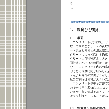
ろ
わ
1. 温度ひび割れ
1.1 概要
コンクリートは打設後、セ
数日で最大となり、その後放
ート表面と内部との温度差に
クリートによって受ける拘束
クリートの引張強度より大き
面付近のかぶりの範囲か、か
なってコンクリート内部の温
②はある程度時間が経過した
時点より内部の温度が下がり
度ひび割れは部材が大きいほ
コンクリート標準示方書では
の場合は厚さ50cm以上の
いるが、薄い部材であっても
はひび割れが生じることがあ
1.2 部材厚と温度の関係