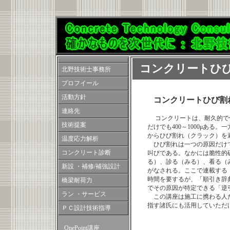
コンクリートひ
北野技術士事務所
プロフイール
活動方針
コンクリートひび割
連絡先
コンクリートは、耐久的で低
技術提案
だけでも400～1000
μ
ある。一
からひび割れ（クラック）
温度応力解析
ひび割れは一つの原因だけ
コンクリート診断
叫びである。なかには脆性的
る）、診る（みる）、看る（
新設 ・補修/補強設計
がなされる。ここで連載する「
時間を要するが、「順引き辞
橋梁耐荷力
でその原因が特定できる「逆
ラン ・サービス
この講座は施工に携わる人
指す諸氏にも活用していただ
ＰＣ設計技術指導
OnePoint講座