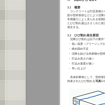
3.1 概要
コンクリートは打設直後か
筋や型枠形状などにより沈降
冬期施工によく見られる初期
とひび割れ面はささくれた状
発生する。
3.2 ひび割れ発生要因
沈降ひび割れは以下の要件
・
低い温度（ブリージング
・
締め固め不足
・
沈降を妨げる拘束物や型
・
打込み高さの違い
・
打込み速度が速い
・
早い仕上げ
具体的事例として、型枠形
拘束されたひび割れを
写真3-1