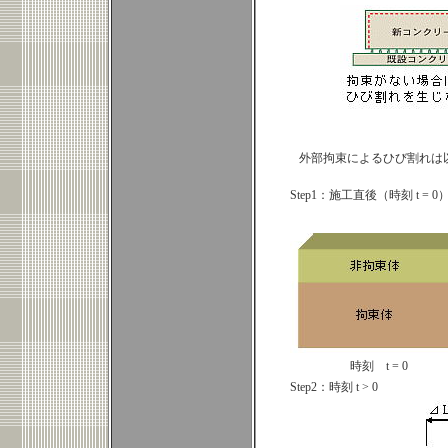
外部拘束によるひび割れは
Step1：施工直後（時刻 t = 0
時刻 t = 0
Step2：時刻 t > 0